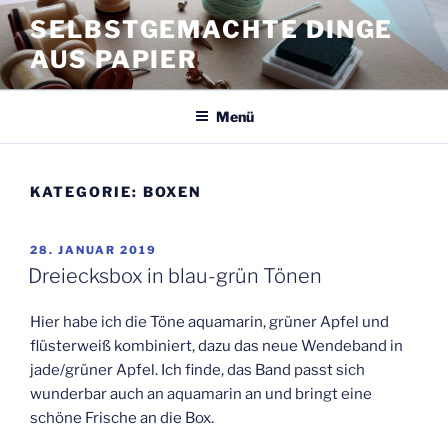
Zum
SELBSTGEMACHTE DINGE
Inhalt
AUS PAPIER
springen
Menü
KATEGORIE:
BOXEN
VERÖFFENTLICHT
28. JANUAR 2019
AM
Dreiecksbox in blau-grün Tönen
Hier habe ich die Töne aquamarin, grüner Apfel und
flüsterweiß kombiniert, dazu das neue Wendeband in
jade/grüner Apfel. Ich finde, das Band passt sich
wunderbar auch an aquamarin an und bringt eine
schöne Frische an die Box.