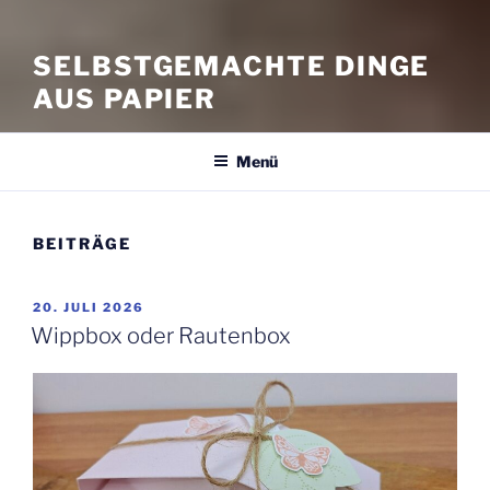
SELBSTGEMACHTE DINGE
AUS PAPIER
Menü
BEITRÄGE
VERÖFFENTLICHT
20. JULI 2026
AM
Wippbox oder Rautenbox