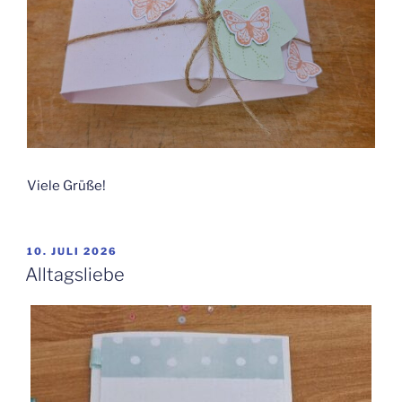
Viele Grüße!
VERÖFFENTLICHT
10. JULI 2026
AM
Alltagsliebe