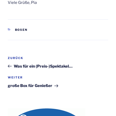
Viele Grüße, Pia
KATEGORIEN
BOXEN
Beitragsnavigation
Vorheriger
ZURÜCK
Beitrag
Was für ein (Preis-)Spektakel…
Nächster
WEITER
Beitrag
große Box für Genießer