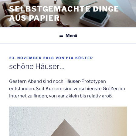
Zum
SELBSTGEMACHTE DINGE
Inhalt
AUS PAPIER
springen
Menü
VERÖFFENTLICHT
23. NOVEMBER 2018
VON
PIA KÜSTER
AM
schöne Häuser…
Gestern Abend sind noch Häuser-Prototypen
entstanden. Seit Kurzem sind verschienste Größen im
Internet zu finden, von ganz klein bis relativ groß.