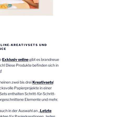
NLINE-KREATIVSETS UND
NCE
ie
Exklusiv online
gibt es brandneue
ch! Diese Produkte befinden sich in
!
einen zwei bis drei
Kreativsets
!
ucksvolle Papierprojekte in einer
Sets enthalten Schritt-für-Schritt-
orgeschnittene Elemente und mehr.
auch in der Auswahl an „
Letzte
ukten
für Papierkreationen. Jeden