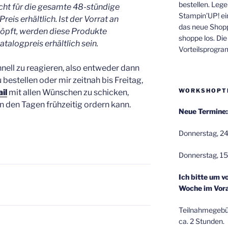
bestellen. Lege
nicht für die gesamte 48-stündige
Stampin’UP! ei
eis erhältlich. Ist der Vorrat an
das neue Shop
höpft, werden diese Produkte
shoppe los. Di
talogpreis erhältlich sein.
Vorteilsprogr
schnell zu reagieren, also entweder dann
 bestellen oder mir zeitnah bis Freitag,
WORKSHOPT
il
mit allen Wünschen zu schicken,
 den Tagen frühzeitig ordern kann.
Neue Termine:
Donnerstag, 24
Donnerstag, 15
Ich bitte um v
Woche im Vora
Teilnahmegebüh
ca. 2 Stunden.