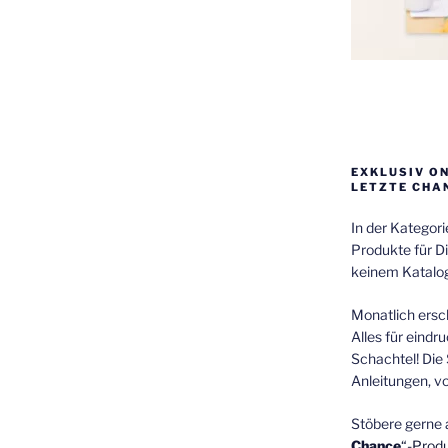
EXKLUSIV O
LETZTE CHA
In der Kategor
Produkte für Di
keinem Katalog
Monatlich ersch
Alles für eindr
Schachtel! Die 
Anleitungen, v
Stöbere gerne 
Chance
“-Prod