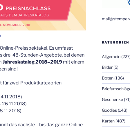
mail@stempelw
8
KATEGORIEN
 Online-Preisspektakel. Es umfasst
t es drei 48-Stunden-Angebote, bei denen
Allgemein
(227
em
Jahreskatalog 2018–2019
mit einem
Bilder
(5)
en sind!
Boxen
(136)
 für zwei Produktkategorien
Briefumschläg
24.11.2018)
Geschenke
(71
– 26.11.2018)
Goodies
(143)
28.11.2018)
Karten
(487)
nnt das nächste – bis das ganze Online-