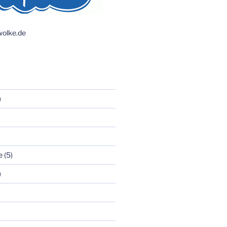
olke.de
)
e
(5)
)