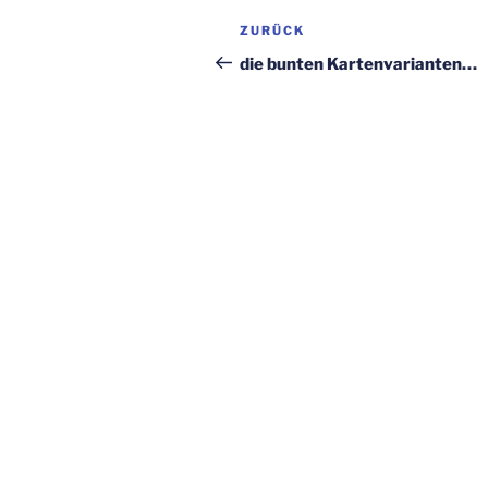
Beitragsnavigation
Vorheriger
ZURÜCK
Beitrag
die bunten Kartenvarianten…