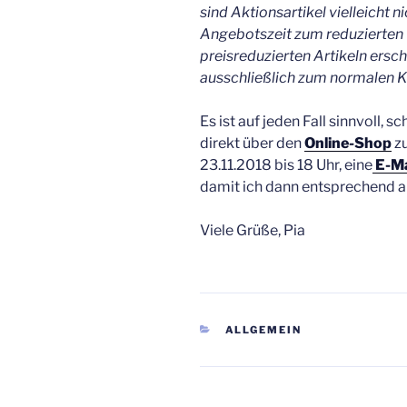
sind Aktionsartikel vielleicht 
Angebotszeit zum reduzierten Pr
preisreduzierten Artikeln ersc
ausschließlich zum normalen Ka
Es ist auf jeden Fall sinnvoll, 
direkt über den
Online-Shop
zu
23.11.2018 bis 18 Uhr, eine
E-Ma
damit ich dann entsprechend an
Viele Grüße, Pia
KATEGORIEN
ALLGEMEIN