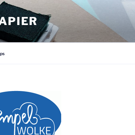
APIER
ps