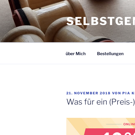
Zum
Inhalt
SELBSTGE
springen
über Mich
Bestellungen
VERÖFFENTLICHT
21. NOVEMBER 2018
VON
PIA 
AM
Was für ein (Preis