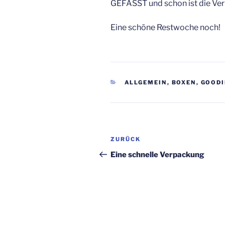
GEFASST und schon ist die Ver
Eine schöne Restwoche noch!
KATEGORIEN
ALLGEMEIN
,
BOXEN
,
GOODI
Beitragsnavigation
Vorheriger
ZURÜCK
Beitrag
Eine schnelle Verpackung