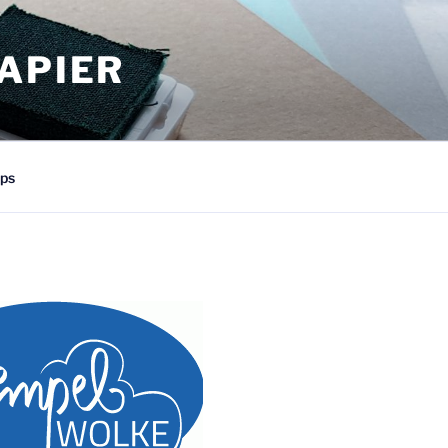
APIER
ps