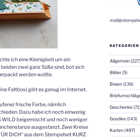
mail@stempelw
KATEGORIEN
hte ich eine Kleinigkeit um ein
Allgemein
(227
beiden zwei ganz Süße sind, bot sich
Bilder
(5)
verpackt werden wollte.
Boxen
(136)
ne Faltbox) gibt es genug im Internet.
Briefumschläg
ufene) frische Farbe, nämlich
Geschenke
(71
schieden. Dazu habe ich noch einwenig
Goodies
(143)
 WILD beigemischt und noch weniger
nchenstanze ausgestanzt. Zwei Kreise
Karten
(487)
 „FÜR DICH“ aus dem Stempelset KURZ