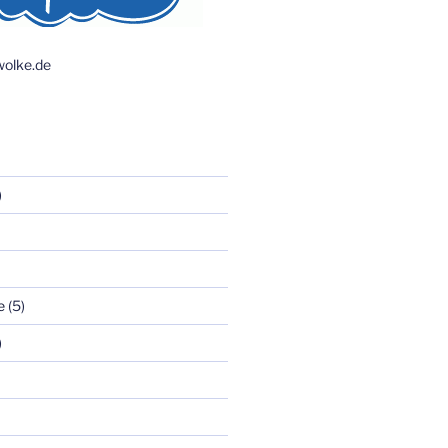
olke.de
)
e
(5)
)