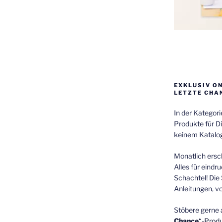
EXKLUSIV O
LETZTE CHA
In der Kategor
Produkte für Di
keinem Katalog
Monatlich ersch
Alles für eindr
Schachtel! Die 
Anleitungen, v
Stöbere gerne 
Chance
“-Prod