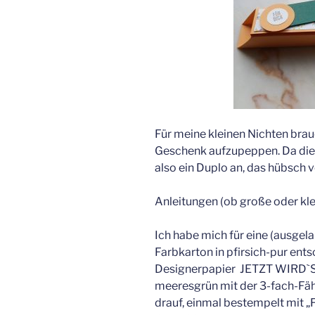
Für meine kleinen Nichten brauc
Geschenk aufzupeppen. Da die 
also ein Duplo an, das hübsch 
Anleitungen (ob große oder klei
Ich habe mich für eine (ausgela
Farbkarton in pfirsich-pur ent
Designerpapier JETZT WIRD`S
meeresgrün mit der 3-fach-Fäh
drauf, einmal bestempelt mit