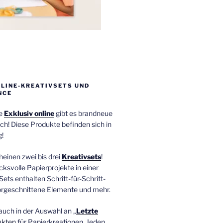
NLINE-KREATIVSETS UND
NCE
ie
Exklusiv online
gibt es brandneue
ch! Diese Produkte befinden sich in
!
einen zwei bis drei
Kreativsets
!
ucksvolle Papierprojekte in einer
Sets enthalten Schritt-für-Schritt-
orgeschnittene Elemente und mehr.
auch in der Auswahl an „
Letzte
ukten
für Papierkreationen. Jeden