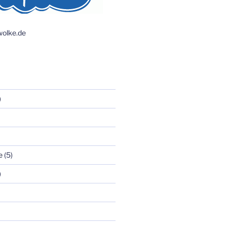
olke.de
)
e
(5)
)