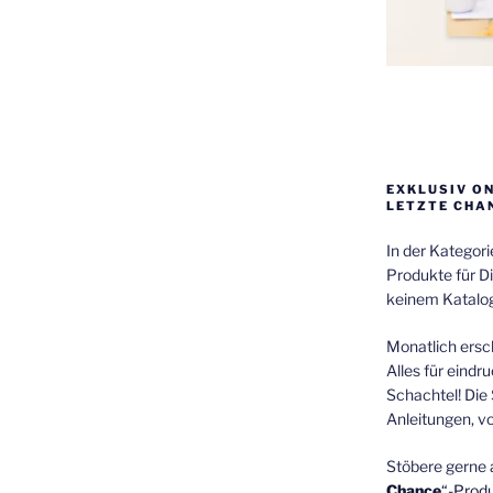
EXKLUSIV O
LETZTE CHA
In der Kategor
Produkte für Di
keinem Katalog
Monatlich ersch
Alles für eindr
Schachtel! Die 
Anleitungen, v
Stöbere gerne 
Chance
“-Prod