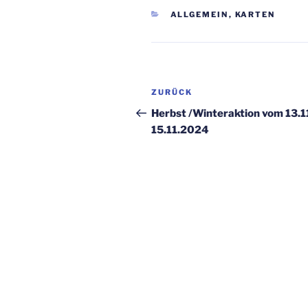
KATEGORIEN
ALLGEMEIN
,
KARTEN
Beitragsnavigation
Vorheriger
ZURÜCK
Beitrag
Herbst /Winteraktion vom 13.11
15.11.2024