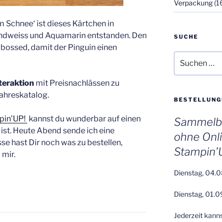
Verpackung
(1
 Schnee‘ ist dieses Kärtchen in
undweiss und Aquamarin entstanden. Den
SUCHE
mbossed, damit der Pinguin einen
Suchen
nach:
teraktion
mit Preisnachlässen zu
ahreskatalog.
BESTELLUNG
mpin’UP!
kannst du wunderbar auf einen
Sammelbe
t ist. Heute Abend sende ich eine
ohne Onl
sse hast Dir noch was zu bestellen,
Stampin’
 mir.
Dienstag, 04.0
Dienstag, 01.0
Jederzeit kann