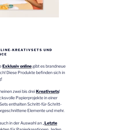
NLINE-KREATIVSETS UND
NCE
ie
Exklusiv online
gibt es brandneue
ch! Diese Produkte befinden sich in
!
einen zwei bis drei
Kreativsets
!
ucksvolle Papierprojekte in einer
Sets enthalten Schritt-für-Schritt-
orgeschnittene Elemente und mehr.
auch in der Auswahl an „
Letzte
ukten
für Papierkreationen. Jeden