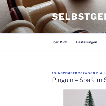
Zum
Inhalt
SELBSTGE
springen
über Mich
Bestellungen
VERÖFFENTLICHT
13. NOVEMBER 2024
VON
PIA 
AM
Pinguin – Spaß im