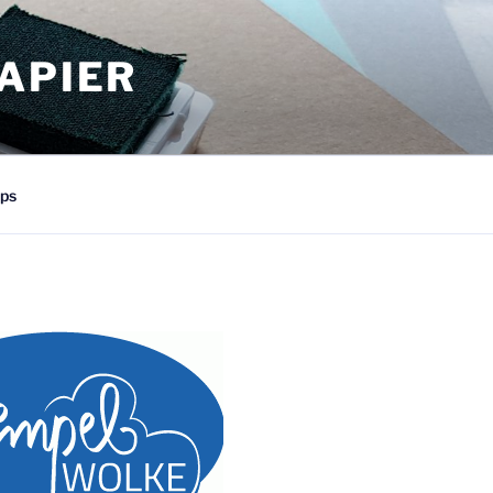
APIER
ps