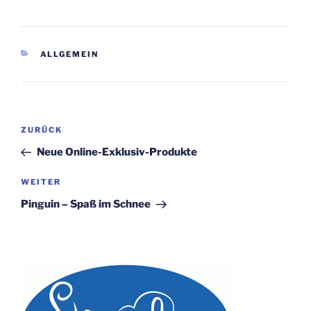
KATEGORIEN
ALLGEMEIN
Beitragsnavigation
Vorheriger
ZURÜCK
Beitrag
Neue Online-Exklusiv-Produkte
Nächster
WEITER
Beitrag
Pinguin – Spaß im Schnee