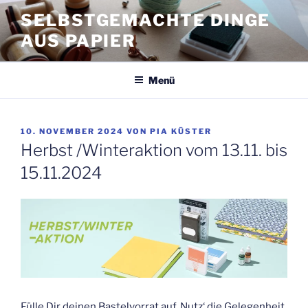
Zum
SELBSTGEMACHTE DINGE
Inhalt
AUS PAPIER
springen
Menü
VERÖFFENTLICHT
10. NOVEMBER 2024
VON
PIA KÜSTER
AM
Herbst /Winteraktion vom 13.11. bis
15.11.2024
Fülle Dir deinen Bastelvorrat auf. Nutz‘ die Gelegenheit,