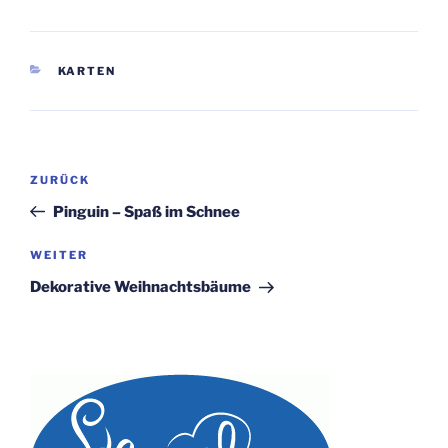
KATEGORIEN
KARTEN
Beitragsnavigation
Vorheriger
ZURÜCK
Beitrag
Pinguin – Spaß im Schnee
Nächster
WEITER
Beitrag
Dekorative Weihnachtsbäume