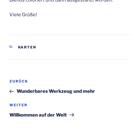
Blends coloriert und dann ausgestanzt worden.
Viele Grüße!
KATEGORIEN
KARTEN
Beitragsnavigation
Vorheriger
ZURÜCK
Beitrag
Wunderbares Werkzeug und mehr
Nächster
WEITER
Beitrag
Willkommen auf der Welt