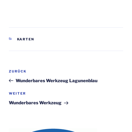
KATEGORIEN
KARTEN
Beitragsnavigation
Vorheriger
ZURÜCK
Beitrag
Wunderbares Werkzeug Lagunenblau
Nächster
WEITER
Beitrag
Wunderbares Werkzeug