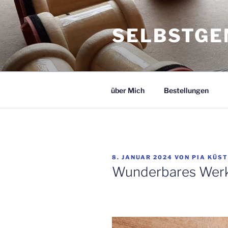
Zum
Inhalt
SELBSTGE
springen
über Mich
Bestellungen
VERÖFFENTLICHT
8. JANUAR 2024
VON
PIA KÜS
AM
Wunderbares Werk