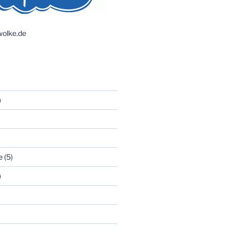
olke.de
)
e
(5)
)