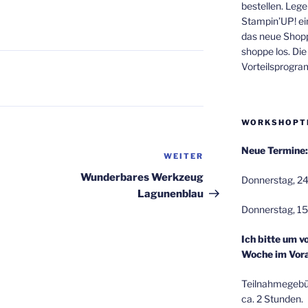
!
bestellen. Lege
Stampin’UP! ei
das neue Shop
shoppe los. Di
Vorteilsprogr
WORKSHOPT
Neue Termine:
WEITER
Nächster
Beitrag
Wunderbares Werkzeug
Donnerstag, 24
Lagunenblau
Donnerstag, 15
Ich bitte um v
Woche im Vora
Teilnahmegebüh
ca. 2 Stunden.