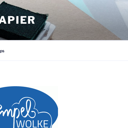
APIER
ps