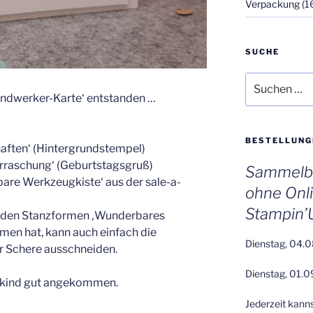
Verpackung
(1
SUCHE
Suchen
nach:
Handwerker-Karte‘ entstanden …
BESTELLUNG
aften‘ (Hintergrundstempel)
rraschung‘ (Geburtstagsgruß)
Sammelbe
are Werkzeugkiste‘ aus der sale-a-
ohne Onl
Stampin’
enden Stanzformen ‚Wunderbares
men hat, kann auch einfach die
Dienstag, 04.0
r Schere ausschneiden.
Dienstag, 01.0
gskind gut angekommen.
Jederzeit kann