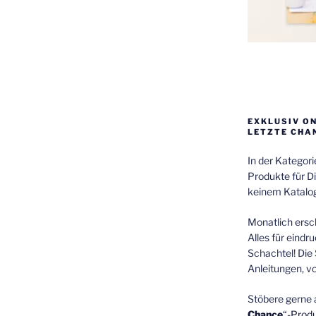
EXKLUSIV O
LETZTE CHA
In der Kategor
Produkte für Di
keinem Katalog
Monatlich ersch
Alles für eindr
Schachtel! Die 
Anleitungen, v
Stöbere gerne 
Chance
“-Prod