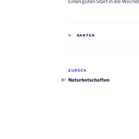
Einen guten Start in die Woche
KATEGORIEN
KARTEN
Beitragsnavigation
Vorheriger
ZURÜCK
Beitrag
Naturbotschaften