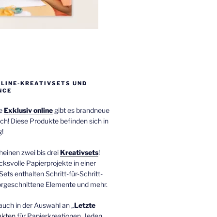
NLINE-KREATIVSETS UND
NCE
ie
Exklusiv online
gibt es brandneue
ch! Diese Produkte befinden sich in
!
einen zwei bis drei
Kreativsets
!
ucksvolle Papierprojekte in einer
Sets enthalten Schritt-für-Schritt-
orgeschnittene Elemente und mehr.
auch in der Auswahl an „
Letzte
ukten
für Papierkreationen. Jeden