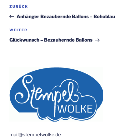
Beitragsnavigation
Vorheriger
ZURÜCK
Beitrag
Anhänger Bezaubernde Ballons – Bohoblau
Nächster
WEITER
Beitrag
Glückwunsch – Bezaubernde Ballons
mail@stempelwolke.de