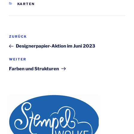
KATEGORIEN
KARTEN
Beitragsnavigation
Vorheriger
ZURÜCK
Beitrag
Designerpapier-Aktion im Juni 2023
Nächster
WEITER
Beitrag
Farben und Strukturen