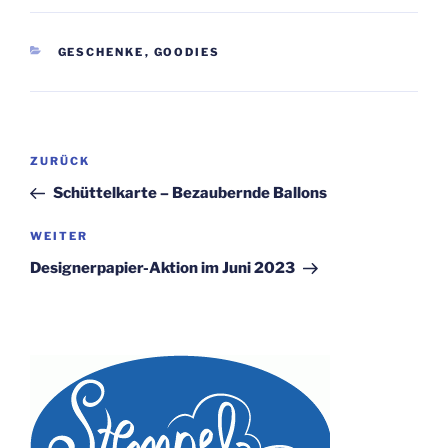
KATEGORIEN
GESCHENKE
,
GOODIES
Beitragsnavigation
Vorheriger
ZURÜCK
Beitrag
Schüttelkarte – Bezaubernde Ballons
Nächster
WEITER
Beitrag
Designerpapier-Aktion im Juni 2023