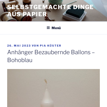
Zum
SELBSTGEMACHTE DINGE
Inhalt
AUS PAPIER
springen
Menü
VERÖFFENTLICHT
26. MAI 2023
VON
PIA KÜSTER
AM
Anhänger Bezaubernde Ballons –
Bohoblau