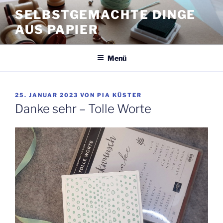
Zum
SELBSTGEMACHTE DINGE
Inhalt
AUS PAPIER
springen
Menü
VERÖFFENTLICHT
25. JANUAR 2023
VON
PIA KÜSTER
AM
Danke sehr – Tolle Worte