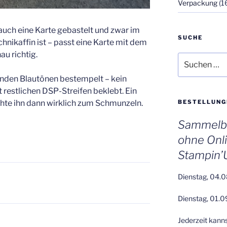
Verpackung
(1
auch eine Karte gebastelt und zwar im
SUCHE
hnikaffin ist – passt eine Karte mit dem
u richtig.
Suchen
nach:
enden Blautönen bestempelt – kein
restlichen DSP-Streifen beklebt. Ein
BESTELLUNG
achte ihn dann wirklich zum Schmunzeln.
Sammelbe
ohne Onl
Stampin’
Dienstag, 04.0
Dienstag, 01.0
Jederzeit kann