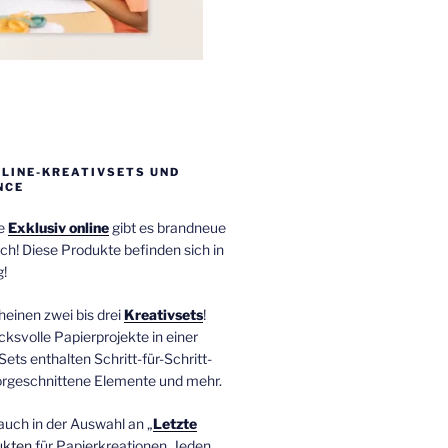
NLINE-KREATIVSETS UND
NCE
ie
Exklusiv online
gibt es brandneue
ch! Diese Produkte befinden sich in
!
einen zwei bis drei
Kreativsets
!
ucksvolle Papierprojekte in einer
Sets enthalten Schritt-für-Schritt-
orgeschnittene Elemente und mehr.
auch in der Auswahl an „
Letzte
ukten
für Papierkreationen. Jeden