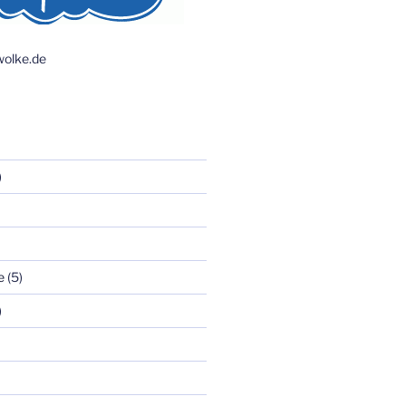
olke.de
)
e
(5)
)