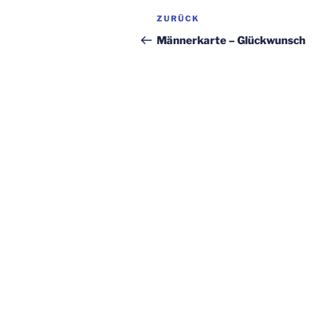
Beitragsnavigation
Vorheriger
ZURÜCK
Beitrag
Männerkarte – Glückwunsch