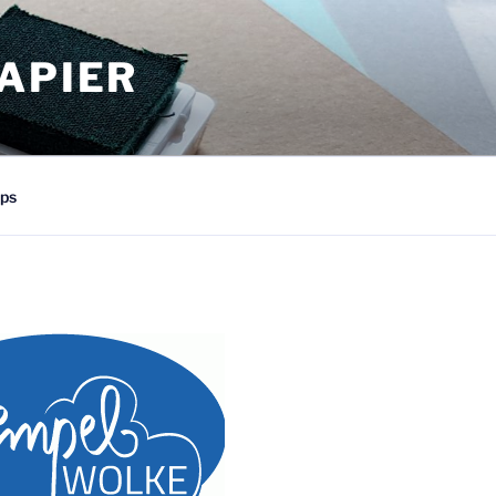
APIER
ps