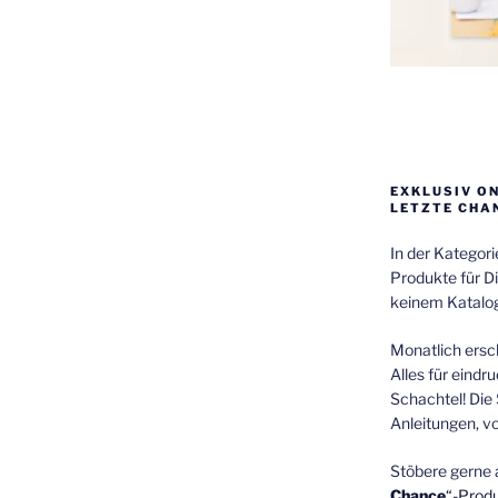
EXKLUSIV O
LETZTE CHA
In der Kategor
Produkte für Di
keinem Katalog
Monatlich ersch
Alles für eindr
Schachtel! Die 
Anleitungen, v
Stöbere gerne 
Chance
“-Prod