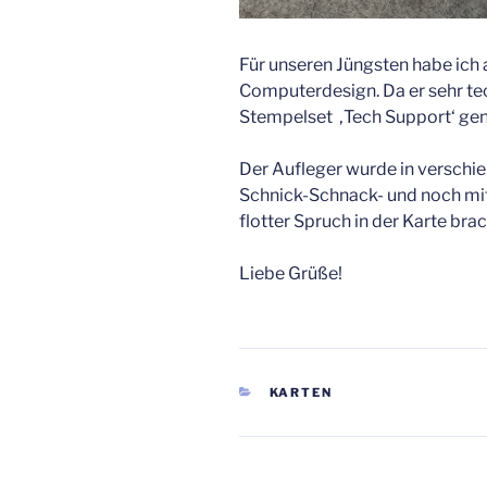
Für unseren Jüngsten habe ich 
Computerdesign. Da er sehr tec
Stempelset ‚Tech Support‘ gena
Der Aufleger wurde in verschi
Schnick-Schnack- und noch mit 
flotter Spruch in der Karte br
Liebe Grüße!
KATEGORIEN
KARTEN