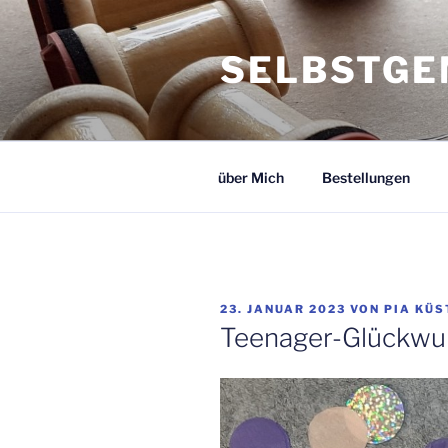
Zum
Inhalt
SELBSTGE
springen
über Mich
Bestellungen
VERÖFFENTLICHT
23. JANUAR 2023
VON
PIA KÜS
AM
Teenager-Glückwu