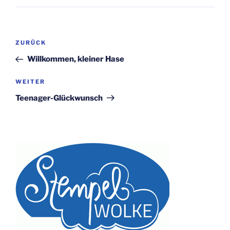
Beitragsnavigation
Vorheriger
ZURÜCK
Beitrag
Willkommen, kleiner Hase
Nächster
WEITER
Beitrag
Teenager-Glückwunsch