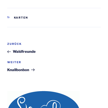
KATEGORIEN
KARTEN
Beitragsnavigation
Vorheriger
ZURÜCK
Beitrag
Waldfreunde
Nächster
WEITER
Beitrag
Knallbonbon