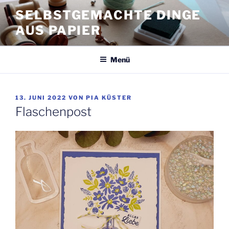
Zum
SELBSTGEMACHTE DINGE
Inhalt
AUS PAPIER
springen
Menü
VERÖFFENTLICHT
13. JUNI 2022
VON
PIA KÜSTER
AM
Flaschenpost