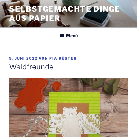
Zum
SELBSTGEMACHTE DINGE
Inhalt
AUS PAPIER
springen
Menü
VERÖFFENTLICHT
9. JUNI 2022
VON
PIA KÜSTER
AM
Waldfreunde