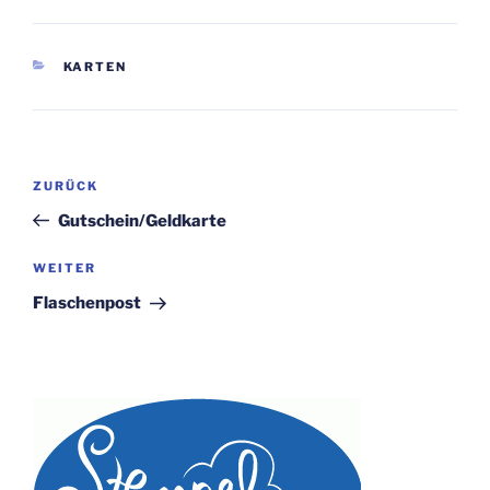
KATEGORIEN
KARTEN
Beitragsnavigation
Vorheriger
ZURÜCK
Beitrag
Gutschein/Geldkarte
Nächster
WEITER
Beitrag
Flaschenpost