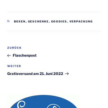
KATEGORIEN
BOXEN
,
GESCHENKE
,
GOODIES
,
VERPACKUNG
Beitragsnavigation
Vorheriger
ZURÜCK
Beitrag
Flaschenpost
Nächster
WEITER
Beitrag
Gratisversand am 21. Juni 2022