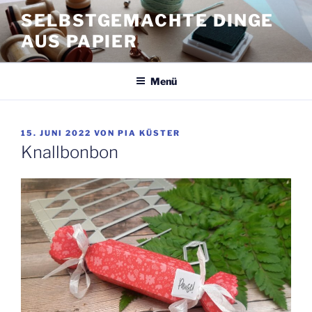
Zum
SELBSTGEMACHTE DINGE
Inhalt
AUS PAPIER
springen
Menü
VERÖFFENTLICHT
15. JUNI 2022
VON
PIA KÜSTER
AM
Knallbonbon