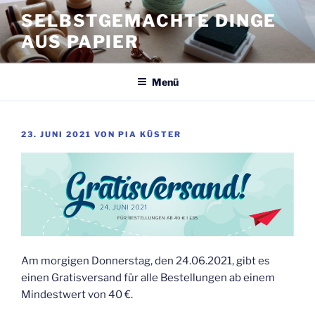
Zum
SELBSTGEMACHTE DINGE
Inhalt
AUS PAPIER
springen
Menü
VERÖFFENTLICHT
23. JUNI 2021
VON
PIA KÜSTER
AM
Am morgigen Donnerstag, den 24.06.2021, gibt es
einen Gratisversand für alle Bestellungen ab einem
Mindestwert von 40 €.