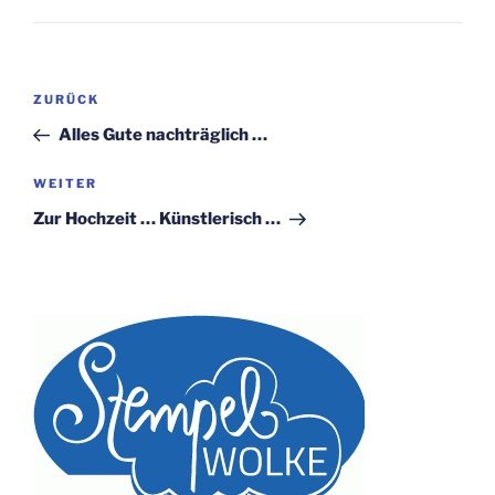
Beitragsnavigation
Vorheriger
ZURÜCK
Beitrag
Alles Gute nachträglich …
Nächster
WEITER
Beitrag
Zur Hochzeit … Künstlerisch …