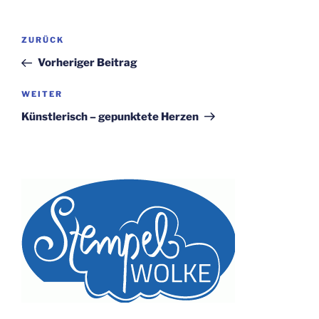
Beitragsnavigation
Vorheriger
ZURÜCK
Beitrag
Vorheriger Beitrag
Nächster
WEITER
Beitrag
Künstlerisch – gepunktete Herzen