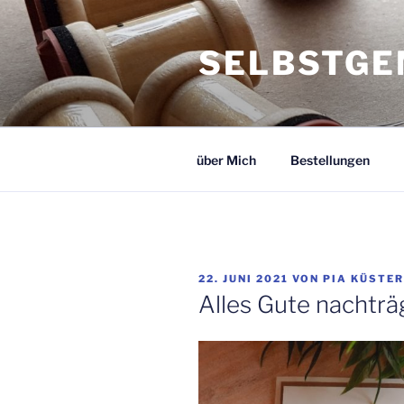
Zum
Inhalt
SELBSTGE
springen
über Mich
Bestellungen
VERÖFFENTLICHT
22. JUNI 2021
VON
PIA KÜSTER
AM
Alles Gute nachträ