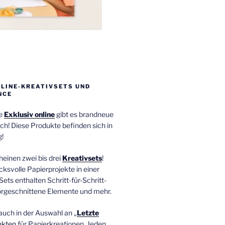
NLINE-KREATIVSETS UND
NCE
ie
Exklusiv online
gibt es brandneue
ch! Diese Produkte befinden sich in
!
einen zwei bis drei
Kreativsets
!
ucksvolle Papierprojekte in einer
Sets enthalten Schritt-für-Schritt-
orgeschnittene Elemente und mehr.
auch in der Auswahl an „
Letzte
ukten
für Papierkreationen. Jeden