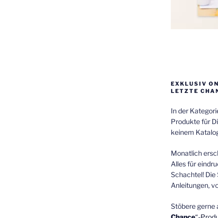
EXKLUSIV O
LETZTE CHA
In der Kategor
Produkte für Di
keinem Katalog
Monatlich ersch
Alles für eindr
Schachtel! Die 
Anleitungen, v
Stöbere gerne 
Chance
“-Prod