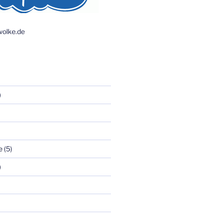
olke.de
)
e
(5)
)