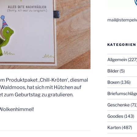
mail@stempelw
KATEGORIEN
Allgemein
(227
Bilder
(5)
em Produktpaket ‚Chill-Kröten‘, diesmal
Boxen
(136)
 Waldmoos, hat sich mit Hütchen auf
Briefumschläg
 zum Geburtstag zu gratulieren.
Geschenke
(71
z Wolkenhimmel!
Goodies
(143)
Karten
(487)