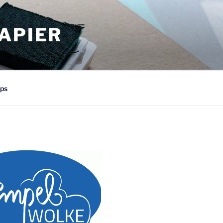
APIER
ps