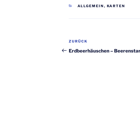
KATEGORIEN
ALLGEMEIN
,
KARTEN
Beitragsnavigation
Vorheriger
ZURÜCK
Beitrag
Erdbeerhäuschen – Beerensta