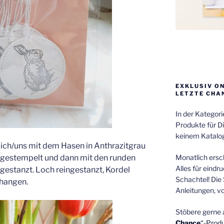
EXKLUSIV O
LETZTE CHA
In der Kategor
Produkte für Di
keinem Katalog
mich/uns mit dem Hasen in Anthrazitgrau
Monatlich ersch
fgestempelt und dann mit den runden
Alles für eindr
gestanzt. Loch reingestanzt, Kordel
Schachtel! Die 
ehangen.
Anleitungen, v
Stöbere gerne 
Chance
“-Prod