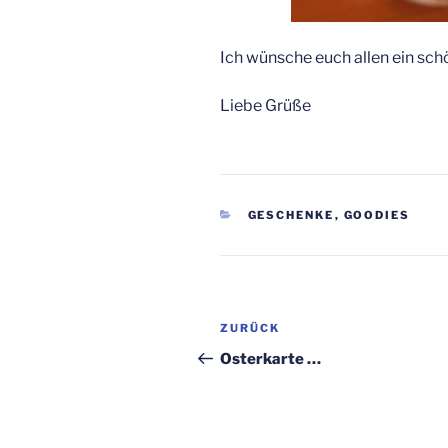
Ich wünsche euch allen ein sch
Liebe Grüße
KATEGORIEN
GESCHENKE
,
GOODIES
Beitragsnavigation
Vorheriger
ZURÜCK
Beitrag
Osterkarte …