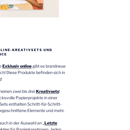
NLINE-KREATIVSETS UND
NCE
ie
Exklusiv online
gibt es brandneue
ch! Diese Produkte befinden sich in
!
einen zwei bis drei
Kreativsets
!
ucksvolle Papierprojekte in einer
Sets enthalten Schritt-für-Schritt-
orgeschnittene Elemente und mehr.
auch in der Auswahl an „
Letzte
ukten
für Papierkreationen. Jeden