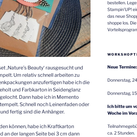
bestellen. Lege
Stampin’UP! ei
das neue Shop
shoppe los. Di
Vorteilsprogr
WORKSHOPT
Neue Termine:
et ‚Nature’s Beauty‘ rausgesucht und
elt. Um relativ schnell arbeiten zu
Donnerstag, 24
enkpackungen anzufertigen habe ich die
eholt und Farbkarton in Seidenglanz
Donnerstag, 15
gelocht. Dann habe ich in Memento
tempelt. Schnell noch Leinenfaden oder
Ich bitte um v
nd fertig sind die Anhänger.
Woche im Vora
den können, habe ich Kraftkarton
Teilnahmegebüh
ca. 2 Stunden.
nd an der langen Seite bei 3 cm dann