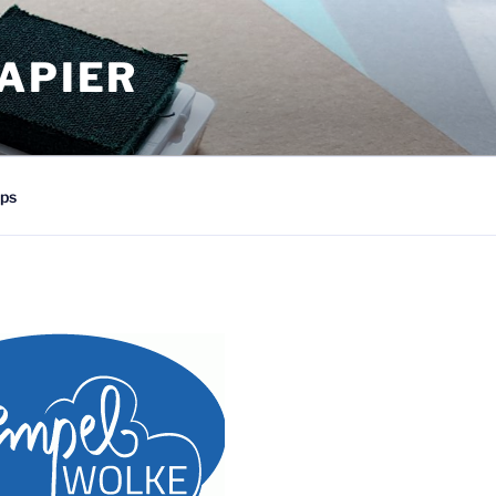
APIER
ps