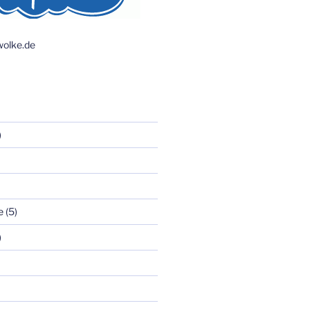
olke.de
)
e
(5)
)