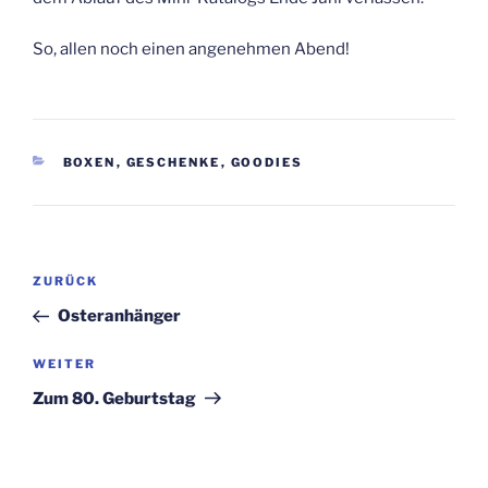
So, allen noch einen angenehmen Abend!
KATEGORIEN
BOXEN
,
GESCHENKE
,
GOODIES
Beitragsnavigation
Vorheriger
ZURÜCK
Beitrag
Osteranhänger
Nächster
WEITER
Beitrag
Zum 80. Geburtstag