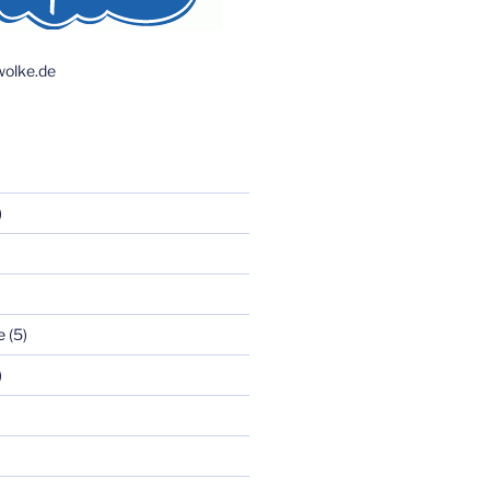
olke.de
)
e
(5)
)