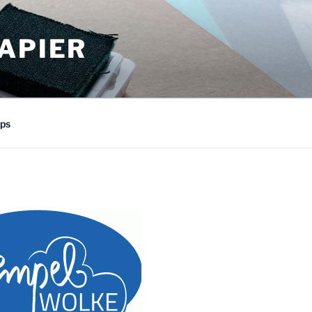
APIER
ps