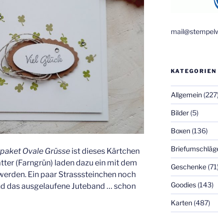
mail@stempelw
KATEGORIEN
Allgemein
(227
Bilder
(5)
Boxen
(136)
Briefumschläg
paket Ovale Grüsse
ist dieses Kärtchen
ätter (Farngrün) laden dazu ein mit dem
Geschenke
(71
werden. Ein paar Strasssteinchen noch
Goodies
(143)
nd das ausgelaufene Juteband … schon
Karten
(487)