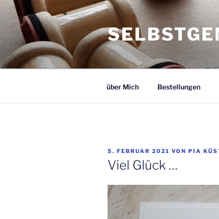
Zum
Inhalt
SELBSTGE
springen
über Mich
Bestellungen
VERÖFFENTLICHT
5. FEBRUAR 2021
VON
PIA KÜS
AM
Viel Glück …