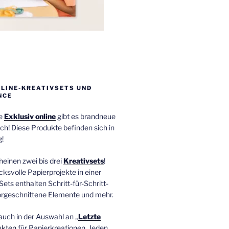
NLINE-KREATIVSETS UND
NCE
ie
Exklusiv online
gibt es brandneue
ch! Diese Produkte befinden sich in
!
einen zwei bis drei
Kreativsets
!
ucksvolle Papierprojekte in einer
Sets enthalten Schritt-für-Schritt-
orgeschnittene Elemente und mehr.
auch in der Auswahl an „
Letzte
ukten
für Papierkreationen. Jeden