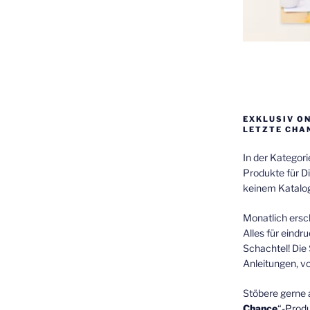
EXKLUSIV O
LETZTE CHA
In der Kategor
Produkte für Di
keinem Katalog
Monatlich ersch
Alles für eindr
Schachtel! Die 
Anleitungen, v
Stöbere gerne 
Chance
“-Prod