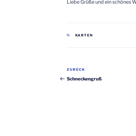
Liebe Grüße und ein schönes 
KATEGORIEN
KARTEN
Beitragsnavigation
Vorheriger
ZURÜCK
Beitrag
Schneckengruß