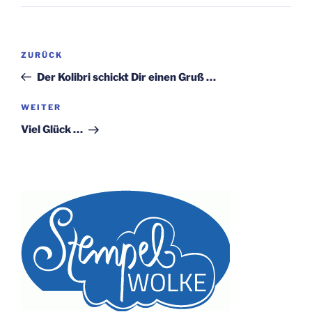
Beitragsnavigation
Vorheriger
ZURÜCK
Beitrag
Der Kolibri schickt Dir einen Gruß …
Nächster
WEITER
Beitrag
Viel Glück …