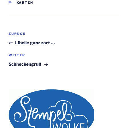
KATEGORIEN
KARTEN
Beitragsnavigation
Vorheriger
ZURÜCK
Beitrag
Libelle ganz zart …
Nächster
WEITER
Beitrag
Schneckengruß