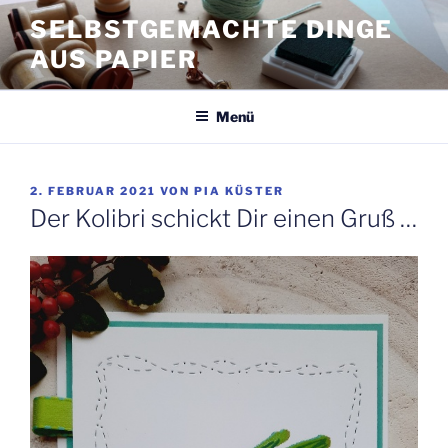
Zum
SELBSTGEMACHTE DINGE
Inhalt
AUS PAPIER
springen
Menü
VERÖFFENTLICHT
2. FEBRUAR 2021
VON
PIA KÜSTER
AM
Der Kolibri schickt Dir einen Gruß …