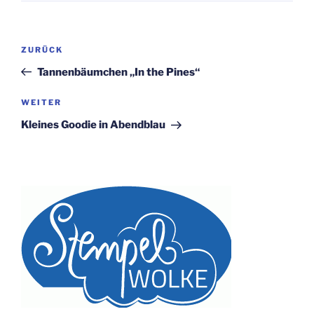
Beitragsnavigation
Vorheriger
ZURÜCK
Beitrag
Tannenbäumchen „In the Pines“
Nächster
WEITER
Beitrag
Kleines Goodie in Abendblau