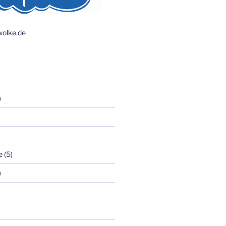
olke.de
)
e
(5)
)