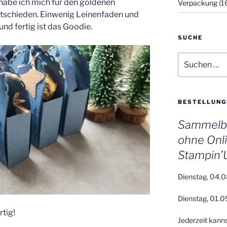
 habe ich mich für den goldenen
Verpackung
(1
ntschieden. Einwenig Leinenfaden und
d fertig ist das Goodie.
SUCHE
Suchen
nach:
BESTELLUNG
Sammelbe
ohne Onl
Stampin’
Dienstag, 04.0
Dienstag, 01.0
rtig!
Jederzeit kann