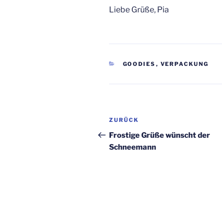
Liebe Grüße, Pia
KATEGORIEN
GOODIES
,
VERPACKUNG
Beitragsnavigation
Vorheriger
ZURÜCK
Beitrag
Frostige Grüße wünscht der
Schneemann