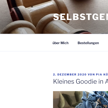
Zum
Inhalt
SELBSTGE
springen
über Mich
Bestellungen
VERÖFFENTLICHT
2. DEZEMBER 2020
VON
PIA K
AM
Kleines Goodie in