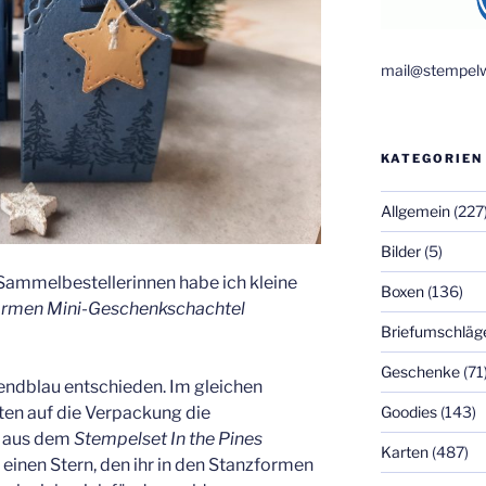
mail@stempelw
KATEGORIEN
Allgemein
(227
Bilder
(5)
Sammelbestellerinnen habe ich kleine
Boxen
(136)
ormen Mini-Geschenkschachtel
Briefumschläg
Geschenke
(71
endblau entschieden. Im gleichen
Goodies
(143)
ten auf die Verpackung die
 aus dem
Stempelset In the Pines
Karten
(487)
 einen Stern, den ihr in den Stanzformen