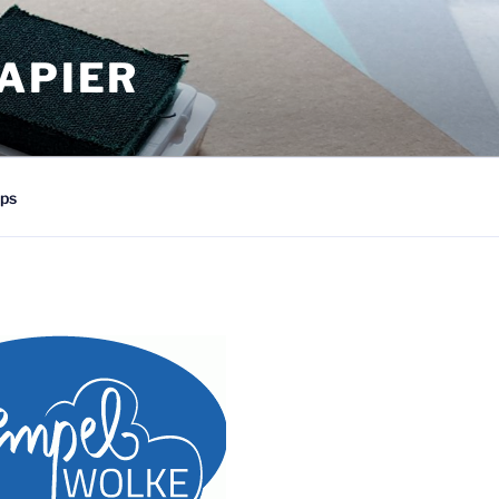
APIER
ps