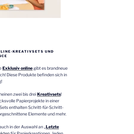
NLINE-KREATIVSETS UND
NCE
ie
Exklusiv online
gibt es brandneue
ch! Diese Produkte befinden sich in
!
einen zwei bis drei
Kreativsets
!
ucksvolle Papierprojekte in einer
Sets enthalten Schritt-für-Schritt-
orgeschnittene Elemente und mehr.
auch in der Auswahl an „
Letzte
ukten
für Papierkreationen. Jeden