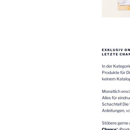
EXKLUSIV O
LETZTE CHA
In der Kategor
Produkte für Di
keinem Katalog
Monatlich ersch
Alles für eindr
Schachtel! Die 
Anleitungen, v
Stöbere gerne 
Chance
“-Prod