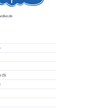
olke.de
)
e
(5)
)