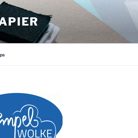
APIER
ps