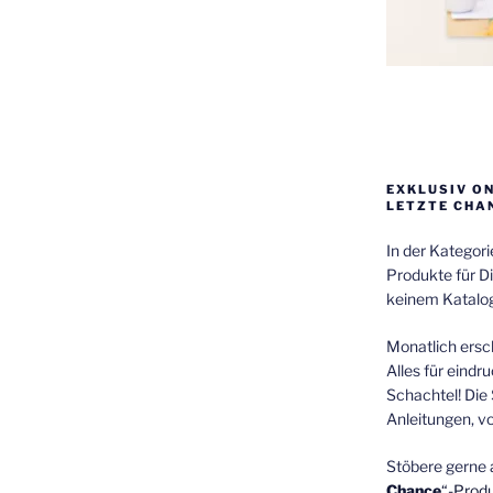
EXKLUSIV O
LETZTE CHA
In der Kategor
Produkte für Di
keinem Katalog
Monatlich ersch
Alles für eindr
Schachtel! Die 
Anleitungen, v
Stöbere gerne 
Chance
“-Prod