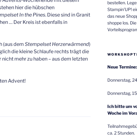
ste Advents-Wochenende mit diesem
bestellen. Lege
stehen hier die hübschen
Stampin’UP! ei
mpelset In the Pines
. Diese sind in Granit
das neue Shop
n … Der Kreis ist ebenfalls in
shoppe los. Di
Vorteilsprogr
ch (aus dem
Stempelset Herzerwärmend
)
glich die kleine Schlaufe rechts trägt die
WORKSHOPT
er nicht mehr zu haben – aus dem letzten
Neue Termine:
Donnerstag, 24
ten Advent!
Donnerstag, 15
Ich bitte um v
Woche im Vora
Teilnahmegebüh
ca. 2 Stunden.