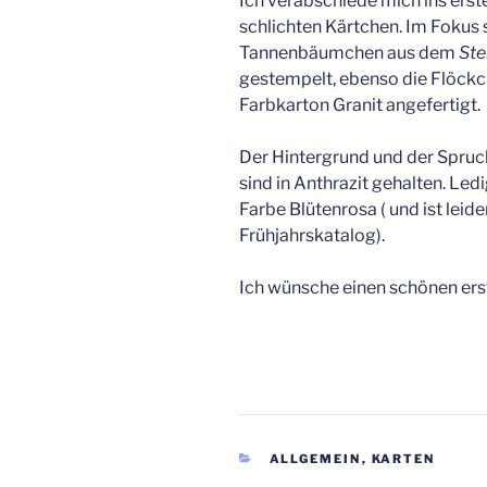
Ich verabschiede mich ins er
schlichten Kärtchen. Im Fokus 
Tannenbäumchen aus dem
Ste
gestempelt, ebenso die Flöckche
Farbkarton Granit angefertigt.
Der Hintergrund und der Spru
sind in Anthrazit gehalten. Ledi
Farbe Blütenrosa ( und ist leid
Frühjahrskatalog).
Ich wünsche einen schönen ers
KATEGORIEN
ALLGEMEIN
,
KARTEN