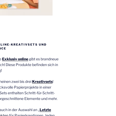
NLINE-KREATIVSETS UND
NCE
ie
Exklusiv online
gibt es brandneue
ch! Diese Produkte befinden sich in
!
einen zwei bis drei
Kreativsets
!
ucksvolle Papierprojekte in einer
Sets enthalten Schritt-für-Schritt-
orgeschnittene Elemente und mehr.
auch in der Auswahl an „
Letzte
ukten
für Papierkreationen. Jeden