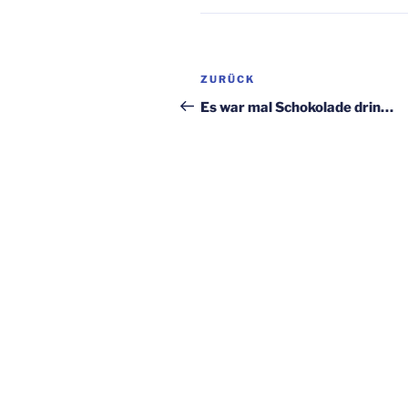
Beitragsnavigation
Vorheriger
ZURÜCK
Beitrag
Es war mal Schokolade drin…