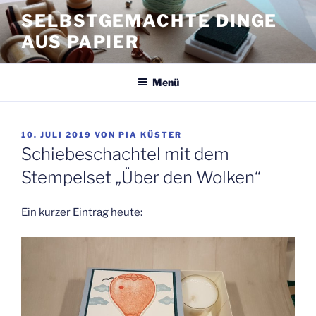
Zum
SELBSTGEMACHTE DINGE
Inhalt
AUS PAPIER
springen
Menü
VERÖFFENTLICHT
10. JULI 2019
VON
PIA KÜSTER
AM
Schiebeschachtel mit dem
Stempelset „Über den Wolken“
Ein kurzer Eintrag heute: