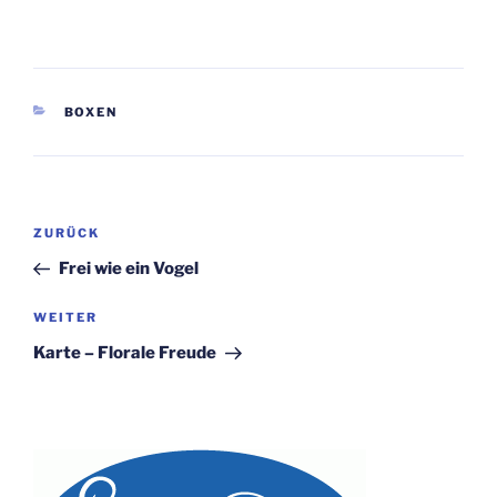
KATEGORIEN
BOXEN
Beitragsnavigation
Vorheriger
ZURÜCK
Beitrag
Frei wie ein Vogel
Nächster
WEITER
Beitrag
Karte – Florale Freude