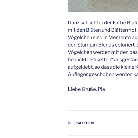
Ganz schlicht in der Farbe Blüt
mit den Blüten und Blättermoti
Vögelchen sind in Memento auf
den Stampin`Blends coloriert. 
Vögelchen werden mit den pas
bestickte Etiketten“ ausgesta
aufgeklebt, so dass die kleine 
Aufleger geschoben werden ka
Liebe Grüße, Pia
KATEGORIEN
KARTEN