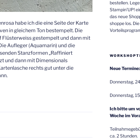
bestellen. Lege
Stampin’UP! ei
das neue Shop
enrosa habe ich die eine Seite der Karte
shoppe los. Di
Vorteilsprogr
ven in gleichem Ton bestempelt. Die
 Flüsterweiss gestempelt und dann mit
Die Aufleger (Aquamarin) und die
senden Stanzformen „Raffiniert
WORKSHOPT
nzt und dann mit Dimensionals
Kartenlasche rechts gut unter die
Neue Termine:
nn.
Donnerstag, 24
Donnerstag, 15
Ich bitte um v
Woche im Vora
Teilnahmegebüh
ca. 2 Stunden.