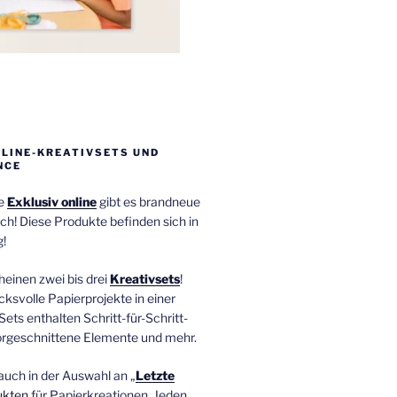
NLINE-KREATIVSETS UND
NCE
ie
Exklusiv online
gibt es brandneue
ch! Diese Produkte befinden sich in
!
einen zwei bis drei
Kreativsets
!
ucksvolle Papierprojekte in einer
Sets enthalten Schritt-für-Schritt-
orgeschnittene Elemente und mehr.
auch in der Auswahl an „
Letzte
ukten
für Papierkreationen. Jeden