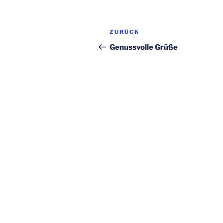
Beitragsnavigation
Vorheriger
ZURÜCK
Beitrag
Genussvolle Grüße