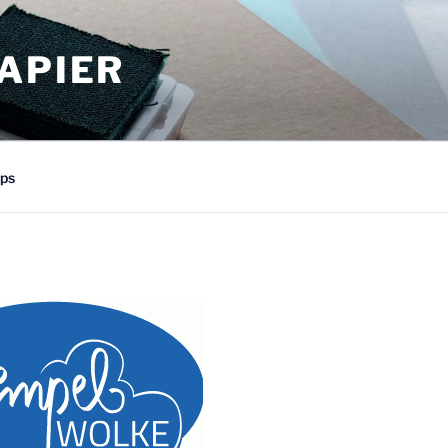
APIER
ps