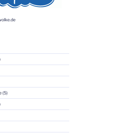
olke.de
)
e
(5)
)