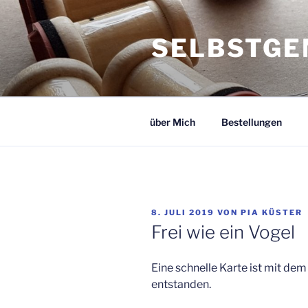
Zum
Inhalt
SELBSTGE
springen
über Mich
Bestellungen
VERÖFFENTLICHT
8. JULI 2019
VON
PIA KÜSTER
AM
Frei wie ein Vogel
Eine schnelle Karte ist mit dem
entstanden.