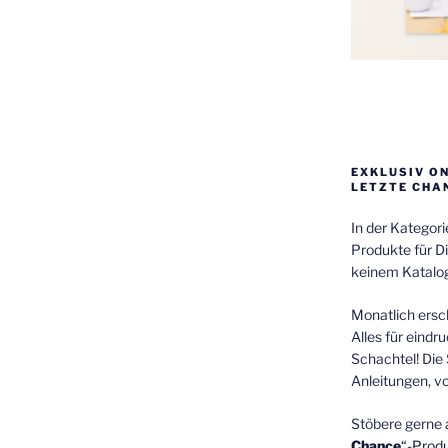
EXKLUSIV O
LETZTE CHA
In der Kategor
Produkte für Di
keinem Katalog
Monatlich ersch
Alles für eindr
Schachtel! Die 
Anleitungen, v
Stöbere gerne 
Chance
“-Prod