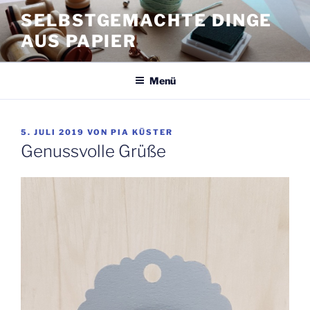
Zum
SELBSTGEMACHTE DINGE
Inhalt
AUS PAPIER
springen
Menü
VERÖFFENTLICHT
5. JULI 2019
VON
PIA KÜSTER
AM
Genussvolle Grüße