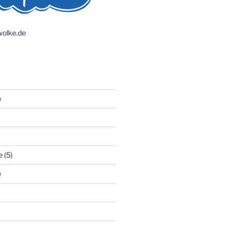
olke.de
)
e
(5)
)