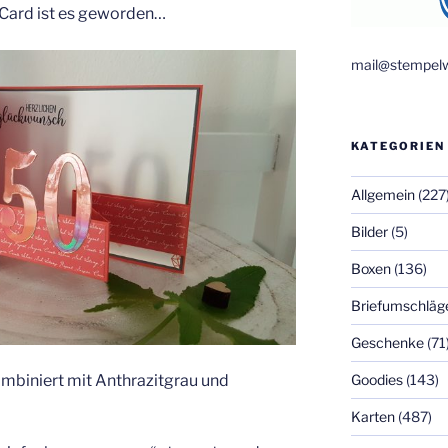
-Card ist es geworden…
mail@stempelw
KATEGORIEN
Allgemein
(227
Bilder
(5)
Boxen
(136)
Briefumschläg
Geschenke
(71
Goodies
(143)
kombiniert mit Anthrazitgrau und
Karten
(487)