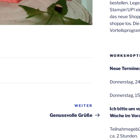
bestellen. Lege
Stampin’UP! ei
das neue Shop
shoppe los. Di
Vorteilsprogr
WORKSHOPT
Neue Termine:
Donnerstag, 24
Donnerstag, 15
WEITER
Nächster
Ich bitte um v
Beitrag
Genussvolle Grüße
Woche im Vora
Teilnahmegebüh
ca. 2 Stunden.