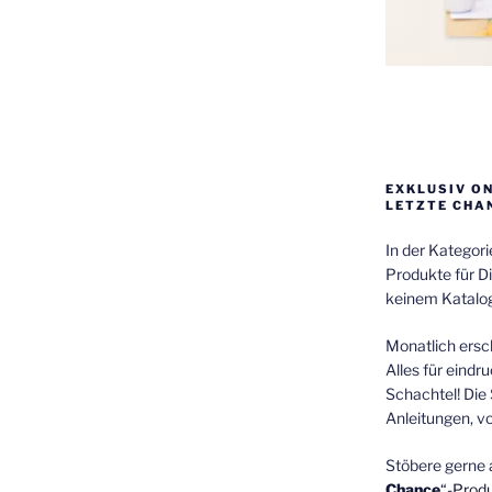
EXKLUSIV O
LETZTE CHA
In der Kategor
Produkte für Di
keinem Katalog
Monatlich ersch
Alles für eindr
Schachtel! Die 
Anleitungen, v
Stöbere gerne 
Chance
“-Prod