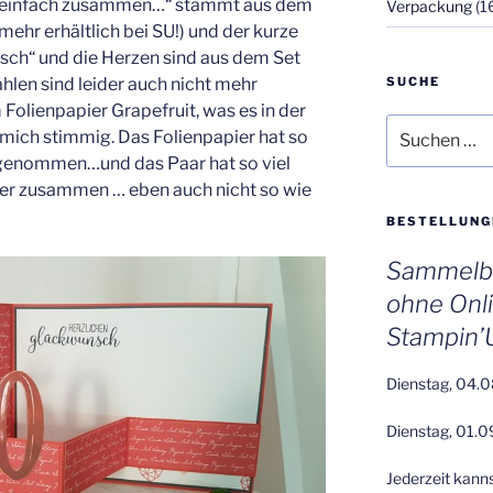
 einfach zusammen…“ stammt aus dem
Verpackung
(1
 mehr erhältlich bei SU!) und der kurze
ch“ und die Herzen sind aus dem Set
SUCHE
hlen sind leider auch nicht mehr
m Folienpapier Grapefruit, was es in der
Suchen
r mich stimmig. Das Folienpapier hat so
nach:
genommen…und das Paar hat so viel
per zusammen … eben auch nicht so wie
BESTELLUNG
Sammelbe
ohne Onl
Stampin’
Dienstag, 04.0
Dienstag, 01.0
Jederzeit kann