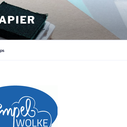
APIER
ps