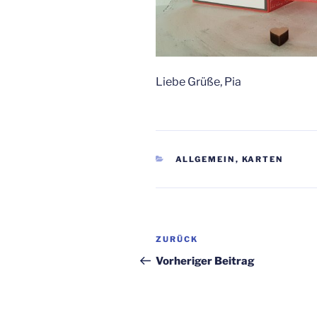
Liebe Grüße, Pia
KATEGORIEN
ALLGEMEIN
,
KARTEN
Beitragsnavigation
Vorheriger
ZURÜCK
Beitrag
Vorheriger Beitrag