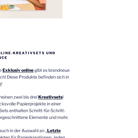
NLINE-KREATIVSETS UND
NCE
ie
Exklusiv online
gibt es brandneue
ch! Diese Produkte befinden sich in
!
einen zwei bis drei
Kreativsets
!
ucksvolle Papierprojekte in einer
Sets enthalten Schritt-für-Schritt-
orgeschnittene Elemente und mehr.
auch in der Auswahl an „
Letzte
ukten
für Papierkreationen. Jeden