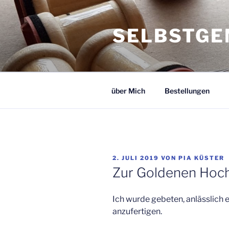
Zum
Inhalt
SELBSTGE
springen
über Mich
Bestellungen
VERÖFFENTLICHT
2. JULI 2019
VON
PIA KÜSTER
AM
Zur Goldenen Hoch
Ich wurde gebeten, anlässlich 
anzufertigen.