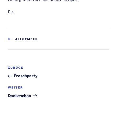
Pia
KATEGORIEN
ALLGEMEIN
Beitragsnavigation
Vorheriger
ZURÜCK
Beitrag
Froschparty
Nächster
WEITER
Beitrag
Dankeschön