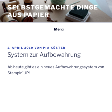
Zum
SELBSTGEMACHTE DINGE
Inhalt
AUS PAPIER
springen
Menü
VERÖFFENTLICHT
1. APRIL 2019
VON
PIA KÜSTER
AM
System zur Aufbewahrung
Ab heute gibt es ein neues Aufbewahrungssystem von
Stampin`UP!