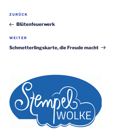
Beitragsnavigation
Vorheriger
ZURÜCK
Beitrag
Blütenfeuerwerk
Nächster
WEITER
Beitrag
Schmetterlingskarte, die Freude macht