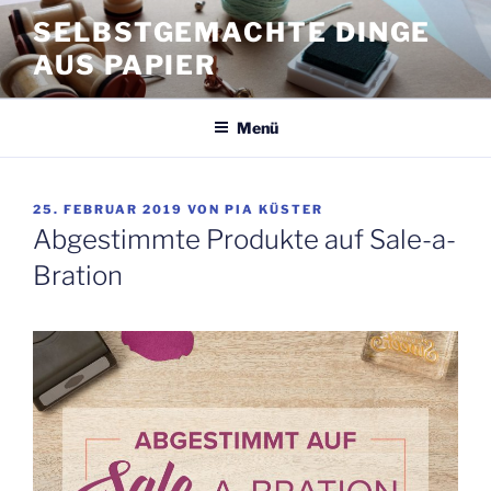
Zum
SELBSTGEMACHTE DINGE
Inhalt
AUS PAPIER
springen
Menü
VERÖFFENTLICHT
25. FEBRUAR 2019
VON
PIA KÜSTER
AM
Abgestimmte Produkte auf Sale-a-
Bration