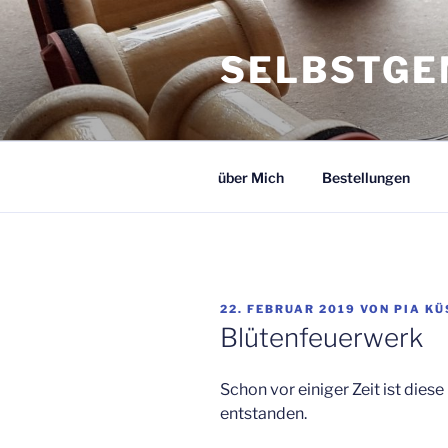
Zum
Inhalt
SELBSTGE
springen
über Mich
Bestellungen
VERÖFFENTLICHT
22. FEBRUAR 2019
VON
PIA KÜ
AM
Blütenfeuerwerk
Schon vor einiger Zeit ist dies
entstanden.