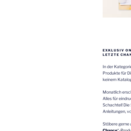
EXKLUSIV O
LETZTE CHA
In der Kategor
Produkte für Di
keinem Katalog
Monatlich ersch
Alles für eindr
Schachtel! Die 
Anleitungen, v
Stöbere gerne 
Chance
“-Prod