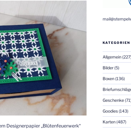
mail@stempelw
KATEGORIEN
Allgemein
(227
Bilder
(5)
Boxen
(136)
Briefumschläg
Geschenke
(71
Goodies
(143)
Karten
(487)
dem Designerpapier „Blütenfeuerwerk“