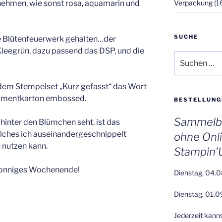
Verpackung
(1
nehmen, wie sonst rosa, aquamarin und
SUCHE
he Blütenfeuerwerk gehalten…der
Kleegrün, dazu passend das DSP, und die
Suchen
nach:
 dem Stempelset „Kurz gefasst“ das Wort
gamentkarton embossed.
BESTELLUNG
Sammelbe
r hinter den Blümchen seht, ist das
elches ich auseinandergeschnippelt
ohne Onl
n nutzen kann.
Stampin’
sonniges Wochenende!
Dienstag, 04.0
Dienstag, 01.0
Jederzeit kann