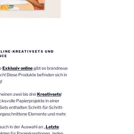
NLINE-KREATIVSETS UND
NCE
ie
Exklusiv online
gibt es brandneue
ch! Diese Produkte befinden sich in
!
einen zwei bis drei
Kreativsets
!
ucksvolle Papierprojekte in einer
Sets enthalten Schritt-für-Schritt-
orgeschnittene Elemente und mehr.
auch in der Auswahl an „
Letzte
ukten
für Papierkreationen. Jeden