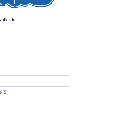
olke.de
)
e
(5)
)