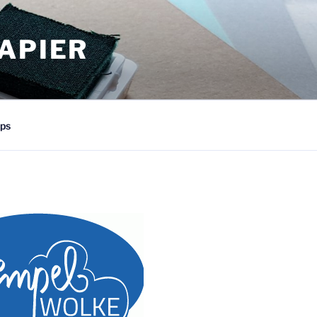
APIER
ps