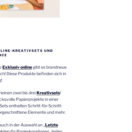
NLINE-KREATIVSETS UND
NCE
ie
Exklusiv online
gibt es brandneue
ch! Diese Produkte befinden sich in
!
einen zwei bis drei
Kreativsets
!
ucksvolle Papierprojekte in einer
Sets enthalten Schritt-für-Schritt-
orgeschnittene Elemente und mehr.
auch in der Auswahl an „
Letzte
ukten
für Papierkreationen. Jeden