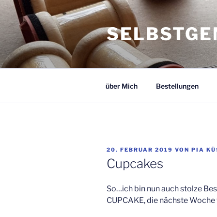
Zum
Inhalt
SELBSTGE
springen
über Mich
Bestellungen
VERÖFFENTLICHT
20. FEBRUAR 2019
VON
PIA K
AM
Cupcakes
So…ich bin nun auch stolze Bes
CUPCAKE, die nächste Woche fü