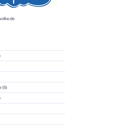
olke.de
)
e
(5)
)