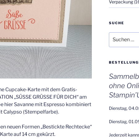
Verpackung
(1
SUCHE
Suchen
nach:
BESTELLUNG
Sammelbe
ohne Onl
he Cupcake-Karte mit dem Gratis-
Stampin’
BRATION „SÜSSE GRÜSSE FÜR DICH“ am
be hier Savanne mit Espresso kombiniert
Dienstag, 04.0
it Calypso (Stempelfarbe).
Dienstag, 01.0
en neuen Formen „Bestickte Rechtecke“
 Karte auf 14 cm gekürzt.
Jederzeit kann