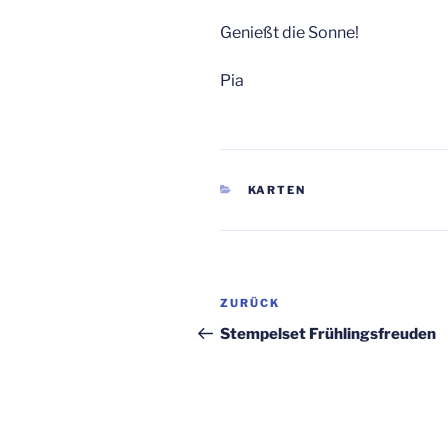
Genießt die Sonne!
Pia
KATEGORIEN
KARTEN
Beitragsnavigation
Vorheriger
ZURÜCK
Beitrag
Stempelset Frühlingsfreuden