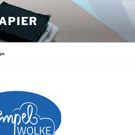
APIER
ps