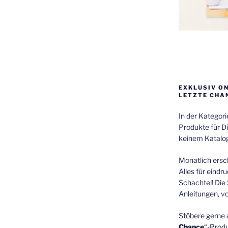
EXKLUSIV O
LETZTE CHA
In der Kategor
Produkte für Di
keinem Katalog
Monatlich ersch
Alles für eindr
Schachtel! Die 
Anleitungen, v
Stöbere gerne 
Chance
“-Prod