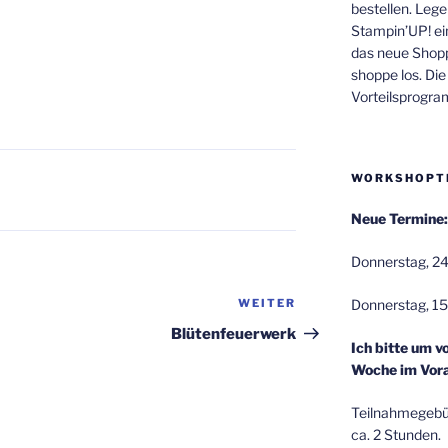
bestellen. Lege
Stampin’UP! ei
das neue Shop
shoppe los. Di
Vorteilsprogr
WORKSHOPT
Neue Termine:
Donnerstag, 24
Donnerstag, 15
WEITER
Nächster
Beitrag
Blütenfeuerwerk
Ich bitte um v
Woche im Vora
Teilnahmegebüh
ca. 2 Stunden.