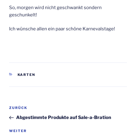
So, morgen wird nicht geschwankt sondern
geschunkelt!
Ich wünsche allen ein paar schöne Karnevalstage!
KATEGORIEN
KARTEN
Beitragsnavigation
Vorheriger
ZURÜCK
Beitrag
Abgestimmte Produkte auf Sale-a-Bration
Nächster
WEITER