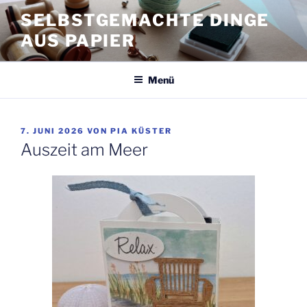
Zum
SELBSTGEMACHTE DINGE
Inhalt
AUS PAPIER
springen
Menü
VERÖFFENTLICHT
7. JUNI 2026
VON
PIA KÜSTER
AM
Auszeit am Meer