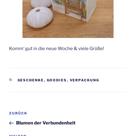
Komm‘ gut in die neue Woche & viele Grüße!
KATEGORIEN
GESCHENKE
,
GOODIES
,
VERPACKUNG
Beitragsnavigation
Vorheriger
ZURÜCK
Beitrag
Blumen der Verbundenheit