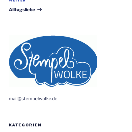
Nächster
WEITER
Beitrag
Alltagsliebe
mail@stempelwolke.de
KATEGORIEN