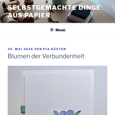
Zum
SELBSTGEMACHTE DINGE
Inhalt
AUS PAPIER
springen
Menü
VERÖFFENTLICHT
25. MAI 2026
VON
PIA KÜSTER
AM
Blumen der Verbundenheit