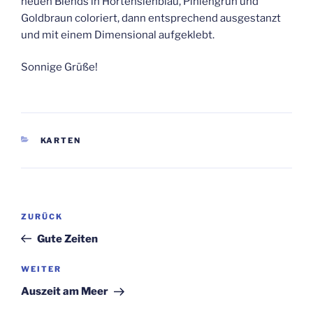
neuen Blends in Hortensienblau, Piniengrün und
Goldbraun coloriert, dann entsprechend ausgestanzt
und mit einem Dimensional aufgeklebt.
Sonnige Grüße!
KATEGORIEN
KARTEN
Beitragsnavigation
Vorheriger
ZURÜCK
Beitrag
Gute Zeiten
Nächster
WEITER
Beitrag
Auszeit am Meer