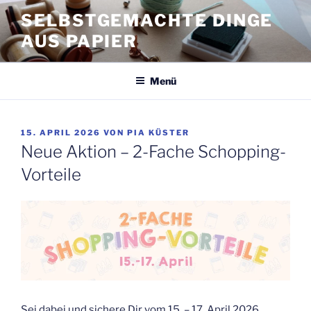
Zum
SELBSTGEMACHTE DINGE
Inhalt
AUS PAPIER
springen
Menü
VERÖFFENTLICHT
15. APRIL 2026
VON
PIA KÜSTER
AM
Neue Aktion – 2-Fache Schopping-
Vorteile
Sei dabei und sichere Dir vom 15. – 17. April 2026