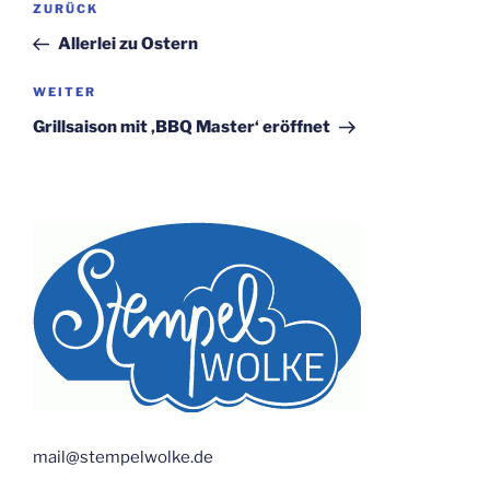
Vorheriger
ZURÜCK
Beitrag
Allerlei zu Ostern
Nächster
WEITER
Beitrag
Grillsaison mit ‚BBQ Master‘ eröffnet
mail@stempelwolke.de