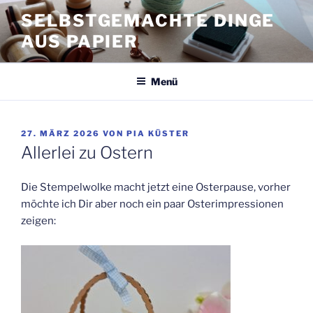
Zum
SELBSTGEMACHTE DINGE
Inhalt
AUS PAPIER
springen
Menü
VERÖFFENTLICHT
27. MÄRZ 2026
VON
PIA KÜSTER
AM
Allerlei zu Ostern
Die Stempelwolke macht jetzt eine Osterpause, vorher
möchte ich Dir aber noch ein paar Osterimpressionen
zeigen: