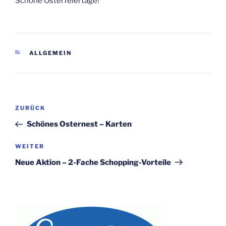
Schöne Osterfeiertage!
KATEGORIEN
ALLGEMEIN
Beitragsnavigation
Vorheriger
ZURÜCK
Beitrag
Schönes Osternest – Karten
Nächster
WEITER
Beitrag
Neue Aktion – 2-Fache Schopping-Vorteile