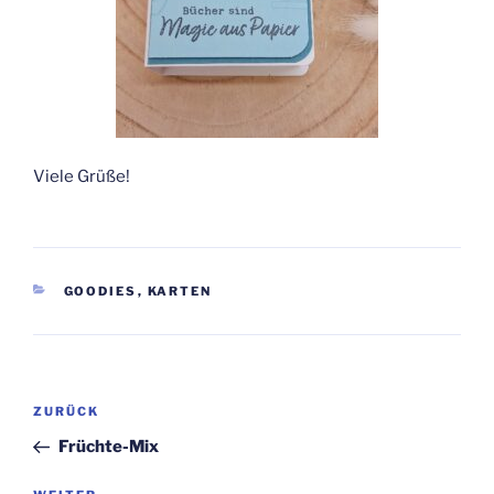
Viele Grüße!
KATEGORIEN
GOODIES
,
KARTEN
Beitragsnavigation
Vorheriger
ZURÜCK
Beitrag
Früchte-Mix