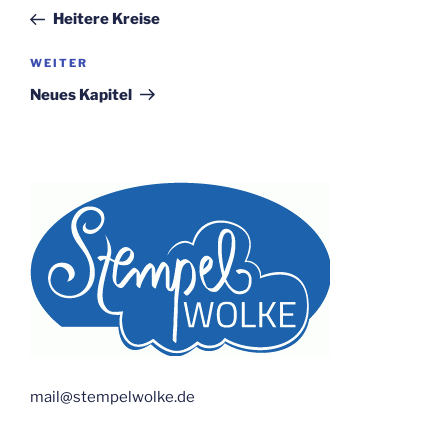
Beitrag
Heitere Kreise
Nächster
WEITER
Beitrag
Neues Kapitel
mail@stempelwolke.de