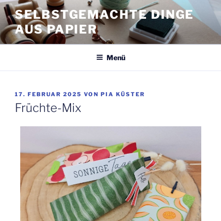
Zum
SELBSTGEMACHTE DINGE
Inhalt
AUS PAPIER
springen
Menü
VERÖFFENTLICHT
17. FEBRUAR 2025
VON
PIA KÜSTER
AM
Früchte-Mix