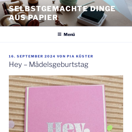
Zum
SELBSTGEMACHTE DINGE
Inhalt
AUS PAPIER
springen
Menü
VERÖFFENTLICHT
16. SEPTEMBER 2024
VON
PIA KÜSTER
AM
Hey – Mädelsgeburtstag