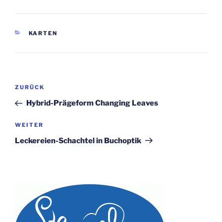
KATEGORIEN
KARTEN
Beitragsnavigation
Vorheriger
ZURÜCK
Beitrag
Hybrid-Prägeform Changing Leaves
Nächster
WEITER
Beitrag
Leckereien-Schachtel in Buchoptik