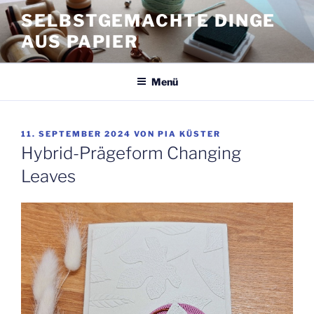
Zum
SELBSTGEMACHTE DINGE
Inhalt
AUS PAPIER
springen
Menü
VERÖFFENTLICHT
11. SEPTEMBER 2024
VON
PIA KÜSTER
AM
Hybrid-Prägeform Changing
Leaves