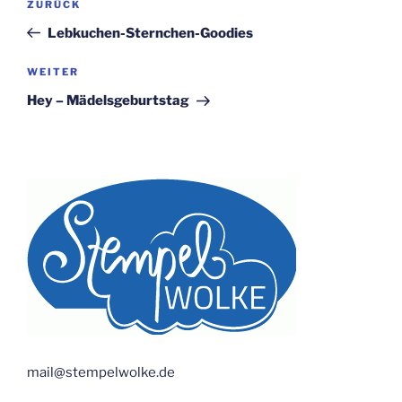
Vorheriger
ZURÜCK
Beitrag
Lebkuchen-Sternchen-Goodies
Nächster
WEITER
Beitrag
Hey – Mädelsgeburtstag
mail@stempelwolke.de