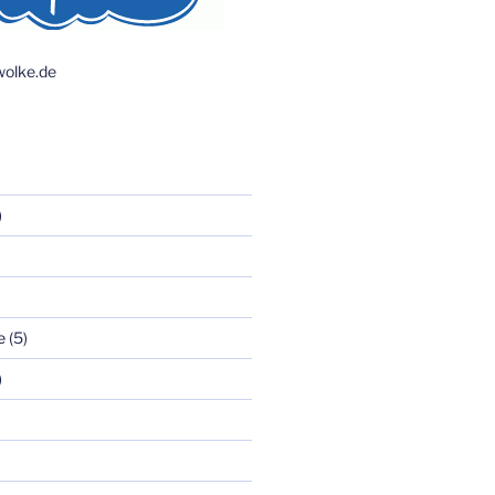
olke.de
)
e
(5)
)