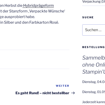
Verpackung
(1
den Herbst die
Hybridprägeform
 mit der Stanzform ‚Verpackte Wünsche‘
e ausprobiert habe.
SUCHE
 in Silber und den Farbkarton Rosé.
Suchen
nach:
BESTELLUNG
Sammelbe
ohne Onl
Stampin’
Dienstag, 04.0
WEITER
Nächster
Dienstag, 01.0
Beitrag
Es geht Rund! – nicht bestellbar
Jederzeit kann