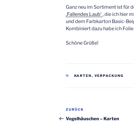
Ganz neu im Sortiment ist für 
‚Fallendes Laub‘
, die ich hier
und dem Farbkarton Basic-Beig
Kombiniert dazu habe ich Folie
Schöne Grüße!
KATEGORIEN
KARTEN
,
VERPACKUNG
Beitragsnavigation
Vorheriger
ZURÜCK
Beitrag
Vogelhäuschen – Karten