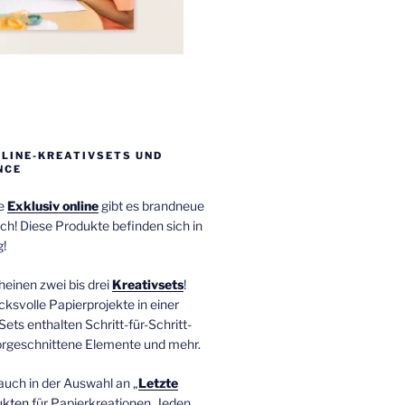
NLINE-KREATIVSETS UND
NCE
ie
Exklusiv online
gibt es brandneue
ch! Diese Produkte befinden sich in
!
einen zwei bis drei
Kreativsets
!
ucksvolle Papierprojekte in einer
Sets enthalten Schritt-für-Schritt-
orgeschnittene Elemente und mehr.
auch in der Auswahl an „
Letzte
ukten
für Papierkreationen. Jeden