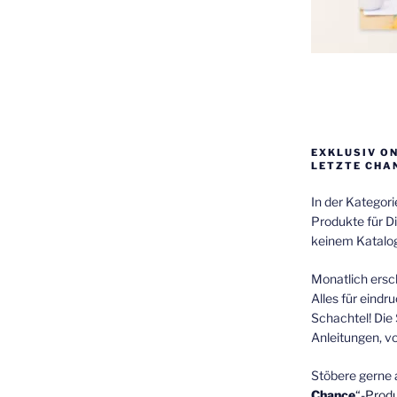
EXKLUSIV O
LETZTE CHA
In der Kategor
Produkte für Di
keinem Katalog
Monatlich ersch
Alles für eindr
Schachtel! Die 
Anleitungen, v
Stöbere gerne 
Chance
“-Prod