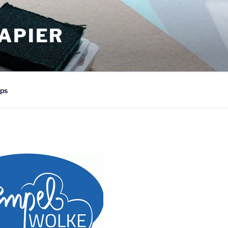
APIER
ps