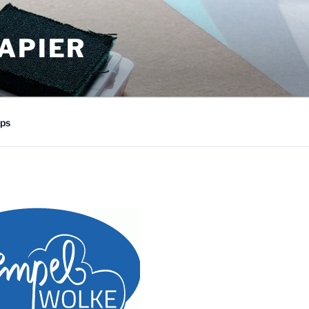
APIER
ps