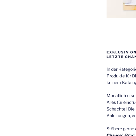
EXKLUSIV O
LETZTE CHA
In der Kategor
Produkte für Di
keinem Katalog
Monatlich ersch
Alles für eindr
Schachtel! Die 
Anleitungen, v
Stöbere gerne 
Chance
“-Prod