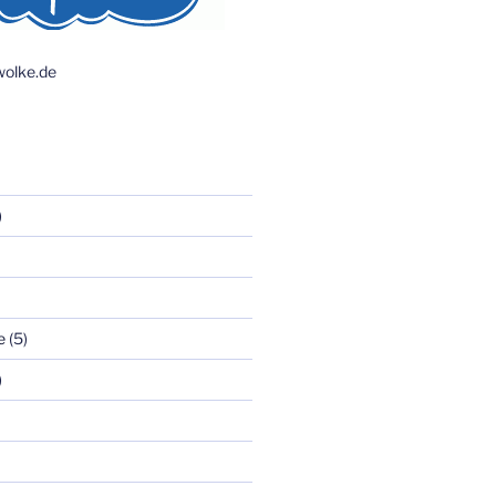
olke.de
)
e
(5)
)