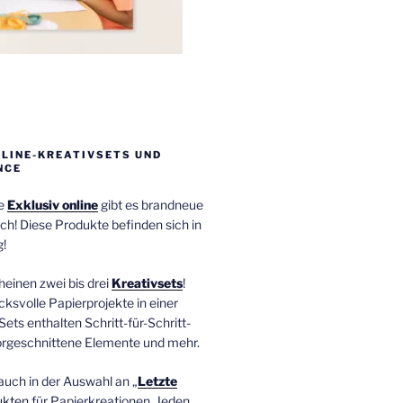
NLINE-KREATIVSETS UND
NCE
ie
Exklusiv online
gibt es brandneue
ch! Diese Produkte befinden sich in
!
einen zwei bis drei
Kreativsets
!
ucksvolle Papierprojekte in einer
Sets enthalten Schritt-für-Schritt-
orgeschnittene Elemente und mehr.
auch in der Auswahl an „
Letzte
ukten
für Papierkreationen. Jeden