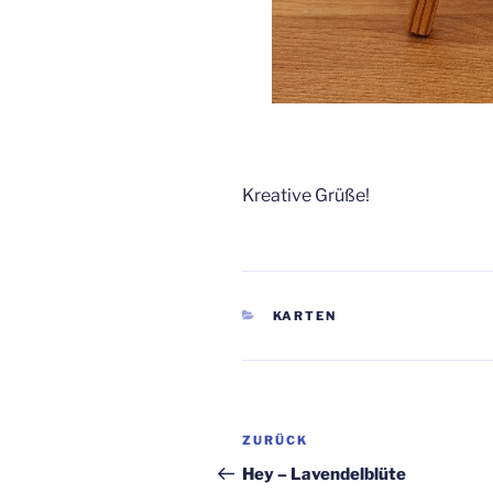
Kreative Grüße!
KATEGORIEN
KARTEN
Beitragsnavigation
Vorheriger
ZURÜCK
Beitrag
Hey – Lavendelblüte